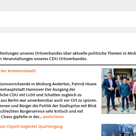
itteilungen unseres Ortsverbandes über aktuelle politische Themen in Mis
n Veranstaltungen unseres CDU Ortsverbandes.
 der Kommunalwahl
ionsvorsitzende in Misburg-Anderten, Patrick Hoare
ndeshauptstadt Hannover Der Ausgang der
liche CDU mit Licht und Schatten zugleich zu
aus Berlin war unverkennbar auch vor Ort zu spüren.
nnen und Bürger die Politik der Stadtspitze mit Blick
chlechten Bürgerservice sehr kritisch und mit
CDU
 Chaos gipfelte in der…
weiterlesen
Misburg-
an Oppelt begleitet Quartiergang
Anderten
nach