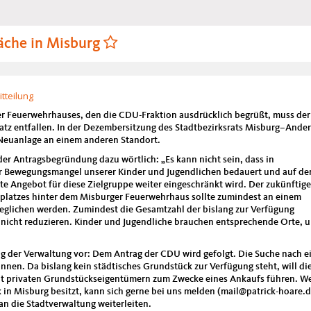
läche in Misburg
tteilung
 Feuerwehrhauses, den die CDU-Fraktion ausdrücklich begrüßt, muss der
latz entfallen. In der Dezembersitzung des Stadtbezirksrats Misburg–Ande
 Neuanlage an einem anderen Standort.
der Antragsbegründung dazu wörtlich: „Es kann nicht sein, dass in
 Bewegungsmangel unserer Kinder und Jugendlichen bedauert und auf de
te Angebot für diese Zielgruppe weiter eingeschränkt wird. Der zukünftige
zplatzes hinter dem Misburger Feuerwehrhaus sollte zumindest an einem
geglichen werden. Zumindest die Gesamtzahl der bislang zur Verfügung
h nicht reduzieren. Kinder und Jugendliche brauchen entsprechende Orte, 
ng der Verwaltung vor: Dem Antrag der CDU wird gefolgt. Die Suche nach 
nen. Da bislang kein städtisches Grundstück zur Verfügung steht, will di
t privaten Grundstückseigentümern zum Zwecke eines Ankaufs führen. We
n Misburg besitzt, kann sich gerne bei uns melden (mail@patrick-hoare.d
n die Stadtverwaltung weiterleiten.