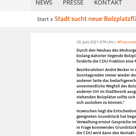
NEWS
PRESSE
KONTAKT
Stadt sucht neue Bolzplatzf
Start
26. Juni 2021 07
Uhr
Pressemi
40
Durch den Neubau des Misburger
bislang dahinter liegende Bolzp
forderte die CDU-Fraktion eine
Bezirksratsherr André Becker in 
Sonntagsreden immer wieder der
anderen Seite das bedarfsgerech
unvermeidliche Wegfall des Bol
anderen Ort im Stadtbezirk aus
stehenden Bolzplätze sollte sic
sich austoben zu können.“
Inzwischen liegt die Entscheidu
geeigneten Grundstück hat begon
Verwaltung erneut Gespräche mi
in Frage kommendes Grundstück i
die CDU wird dann den Kontakt a