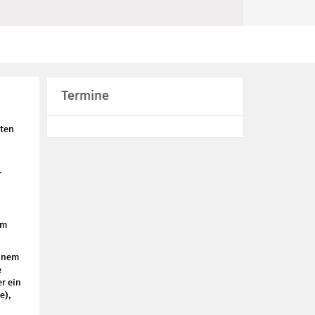
Termine
rten
r
um
einem
e
r ein
e),